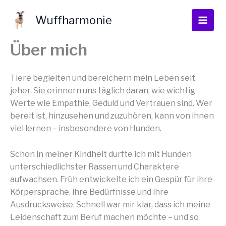
Zum
Inhalt
Wuffharmonie
springen
Über mich
Tiere begleiten und bereichern mein Leben seit
jeher. Sie erinnern uns täglich daran, wie wichtig
Werte wie Empathie, Geduld und Vertrauen sind. Wer
bereit ist, hinzusehen und zuzuhören, kann von ihnen
viel lernen – insbesondere von Hunden.
Schon in meiner Kindheit durfte ich mit Hunden
unterschiedlichster Rassen und Charaktere
aufwachsen. Früh entwickelte ich ein Gespür für ihre
Körpersprache, ihre Bedürfnisse und ihre
Ausdrucksweise. Schnell war mir klar, dass ich meine
Leidenschaft zum Beruf machen möchte – und so